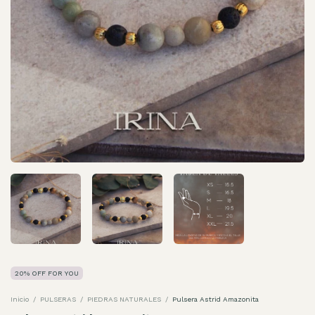
20% OFF FOR YOU
Inicio
/
PULSERAS
/
PIEDRAS NATURALES
/
Pulsera Astrid Amazonita