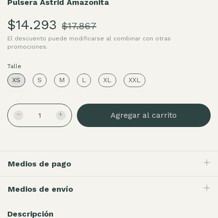
Pulsera Astrid Amazonita
$14.293
$17.867
El descuento puede modificarse al combinar con otras
promociones.
Talle
XS
S
M
L
XL
XXL
Medios de pago
Medios de envío
Descripción