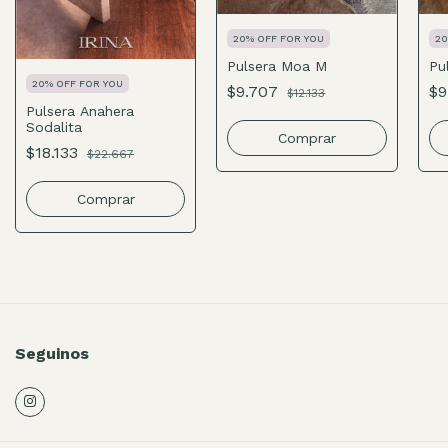
20% OFF FOR YOU
20
Pulsera Moa M
Pu
20% OFF FOR YOU
$9.707
$9
$12.133
Pulsera Anahera
Sodalita
Comprar
$18.133
$22.667
Comprar
Seguinos