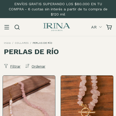
ENVÍOS GRATIS SUPERANDO LOS $80.000 EN TU
COMPRA - 6 cuotas sin interés a partir de tu compra de
$120 mil
AR
Inicio
/
COLLARES
/
PERLAS DE RÍO
PERLAS DE RÍO
Filtrar
Ordenar