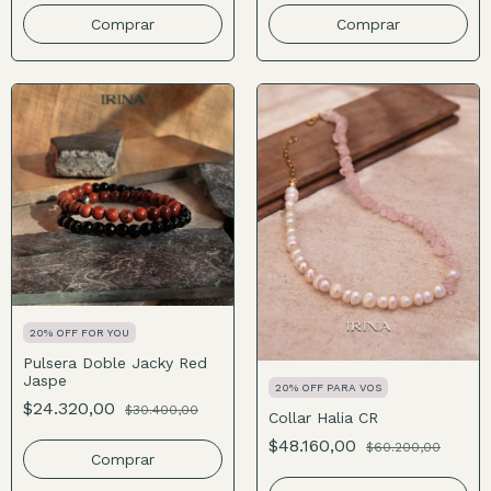
Comprar
Comprar
20% OFF FOR YOU
Pulsera Doble Jacky Red
Jaspe
20% OFF PARA VOS
$24.320,00
$30.400,00
Collar Halia CR
$48.160,00
$60.200,00
Comprar