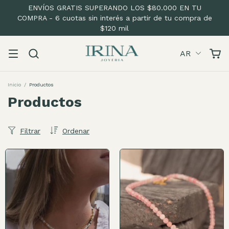
ENVÍOS GRATIS SUPERANDO LOS $80.000 EN TU
COMPRA - 6 cuotas sin interés a partir de tu compra de
$120 mil
AR
Inicio
/
Productos
Productos
Filtrar
Ordenar