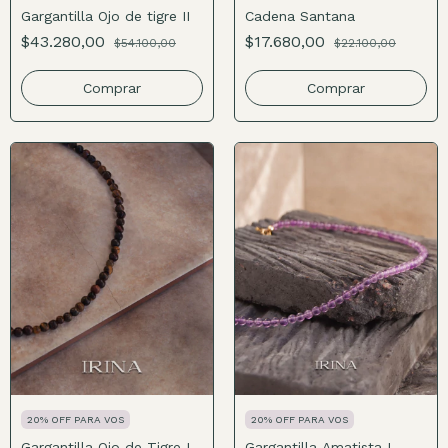
Gargantilla Ojo de tigre II
Cadena Santana
$43.280,00
$17.680,00
$54.100,00
$22.100,00
Comprar
Comprar
20% OFF PARA VOS
20% OFF PARA VOS
Gargantilla Ojo de Tigre I
Gargantilla Amatista I