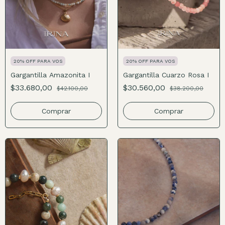
20% OFF PARA VOS
20% OFF PARA VOS
Gargantilla Amazonita I
Gargantilla Cuarzo Rosa I
$33.680,00
$30.560,00
$42.100,00
$38.200,00
Comprar
Comprar