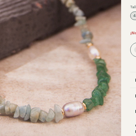
Tal
4
¡N