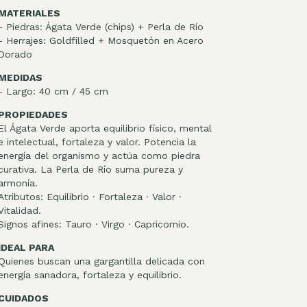
MATERIALES
- Piedras: Ágata Verde (chips) + Perla de Río
- Herrajes: Goldfilled + Mosquetón en Acero
Dorado
MEDIDAS
- Largo: 40 cm / 45 cm
PROPIEDADES
El Ágata Verde aporta equilibrio físico, mental
e intelectual, fortaleza y valor. Potencia la
energía del organismo y actúa como piedra
curativa. La Perla de Río suma pureza y
armonía.
Atributos: Equilibrio · Fortaleza · Valor ·
Vitalidad.
Signos afines: Tauro · Virgo · Capricornio.
IDEAL PARA
Quienes buscan una gargantilla delicada con
energía sanadora, fortaleza y equilibrio.
CUIDADOS