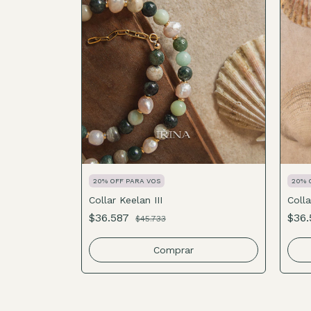
20% OFF PARA VOS
20% 
Collar Keelan III
Colla
$36.587
$36
$45.733
Comprar