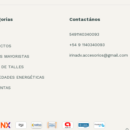
orías
Contactános
5491140340093
+54 9 1140340093
UCTOS
irinadv.accesorios@gmail.com
S MAYORISTAS
 DE TALLES
EDADES ENERGÉTICAS
UNTAS