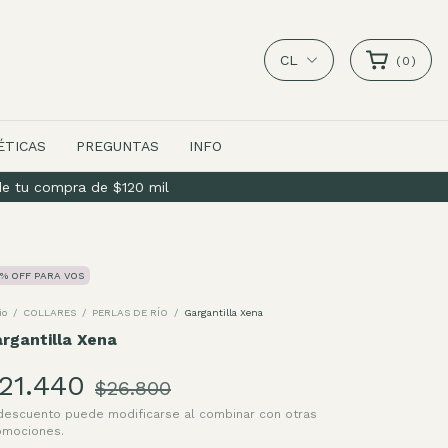
CL
(
0
)
ÉTICAS
PREGUNTAS
INFO
e tu compra de $120 mil
% OFF PARA VOS
io
/
COLLARES
/
PERLAS DE RÍO
/
Gargantilla Xena
rgantilla Xena
21.440
$26.800
 descuento puede modificarse al combinar con otras
omociones.