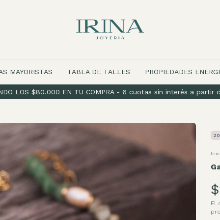
AS MAYORISTAS
TABLA DE TALLES
PROPIEDADES ENERG
O LOS $80.000 EN TU COMPRA - 6 cuotas sin interés a partir d
20
Inic
Ga
$
El
pr