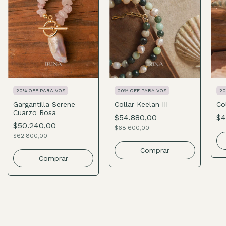
20% OFF PARA VOS
20% OFF PARA VOS
20
Gargantilla Serene
Collar Keelan III
Co
Cuarzo Rosa
$54.880,00
$4
$50.240,00
$68.600,00
$62.800,00
Comprar
Comprar