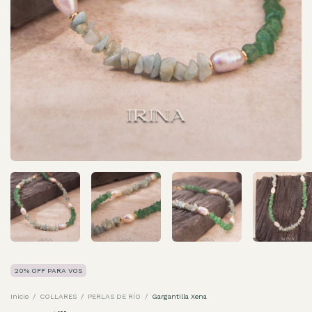
20% OFF PARA VOS
Inicio
/
COLLARES
/
PERLAS DE RÍO
/
Gargantilla Xena