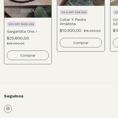
40 % OFF FOR YOU
40
Collar Y Piedra
Co
Amatista
AZ
20% OFF PARA VOS
$10.920,00
$1
$18.200,00
Gargantilla Onix I
$25.600,00
$32.000,00
Comprar
Seguinos