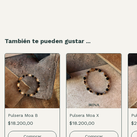
También te pueden gustar ...
Pulsera Moa B
Pulsera Moa X
Pu
$18.200,00
$18.200,00
$2
Comprar
Comprar