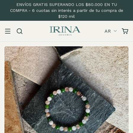
ENVÍOS GRATIS SUPERANDO LOS $80.000 EN TU
COMPRA - 6 cuotas sin interés a partir de tu compra de
$120 mil
AR