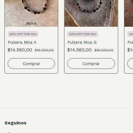
20% OFF FOR YOU
20% OFF FOR YOU
20
Pulsera Moa X
Pulsera Moa G
Pu
$14.560,00
$14.560,00
$1
$18.200,00
$18.200,00
Comprar
Comprar
Seguinos