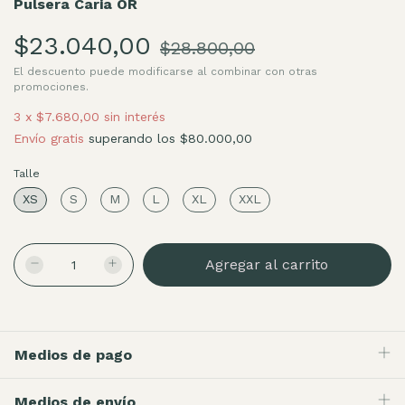
Pulsera Caria OR
$23.040,00
$28.800,00
El descuento puede modificarse al combinar con otras
promociones.
3
x
$7.680,00
sin interés
Envío gratis
superando los
$80.000,00
Talle
XS
S
M
L
XL
XXL
Medios de pago
Medios de envío