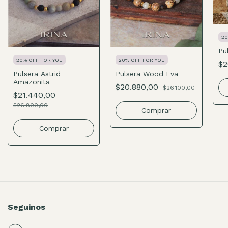
20
Pu
20% OFF FOR YOU
20% OFF FOR YOU
$2
Pulsera Astrid
Pulsera Wood Eva
Amazonita
$20.880,00
$26.100,00
$21.440,00
$26.800,00
Comprar
Comprar
Seguinos