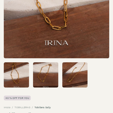
40 % OFF FOR YOU
Inicio
/
TOBILLERAS
/
Tobillera Sally