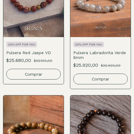
20% OFF FOR YOU
20% OFF FOR YOU
Pulsera Red Jaspe VD
Pulsera Labradorita Verde
8mm
$25.680,00
$32.100,00
$25.920,00
$32.400,00
Comprar
Comprar