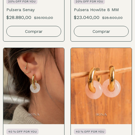
20% OFF FOR YOU
20% OFF FOR YOU
Pulsera Senay
Pulsera Howlite 8 MM
$28.880,00
$23.040,00
$36.100,00
$28.800,00
Comprar
40 % OFF FOR YOU
40 % OFF FOR YOU