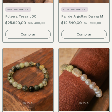
20% OFF FOR YOU
40 % OFF FOR YOU
Pulsera Tessa JDC
Par de Argollas Danna M
$25.920,00
$12.540,00
$32.400,00
$20.900,00
Comprar
Comprar