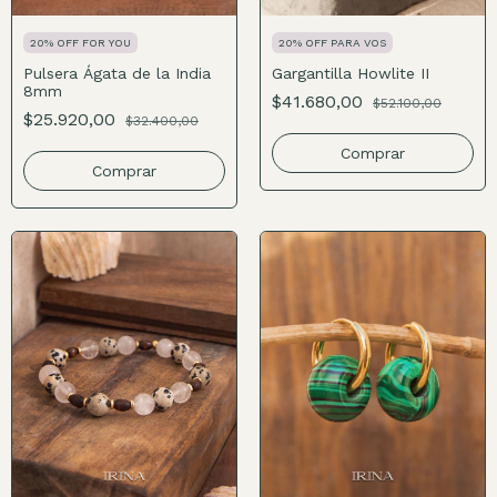
20% OFF FOR YOU
20% OFF PARA VOS
Pulsera Ágata de la India
Gargantilla Howlite II
8mm
$41.680,00
$52.100,00
$25.920,00
$32.400,00
Comprar
Comprar