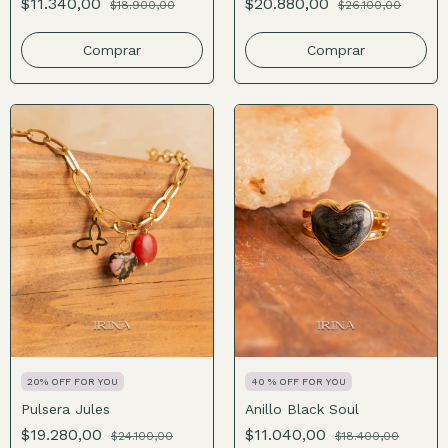
$11.340,00
$20.880,00
$18.900,00
$26.100,00
Comprar
Comprar
20% OFF FOR YOU
40 % OFF FOR YOU
Pulsera Jules
Anillo Black Soul
$19.280,00
$11.040,00
$24.100,00
$18.400,00