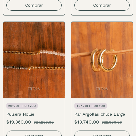
Comprar
Comprar
20% OFF FOR YOU
40 % OFF FOR YOU
Pulsera Hollie
Par Argollas Chloe Large
$19.360,00
$13.740,00
$24.200,00
$22.900,00