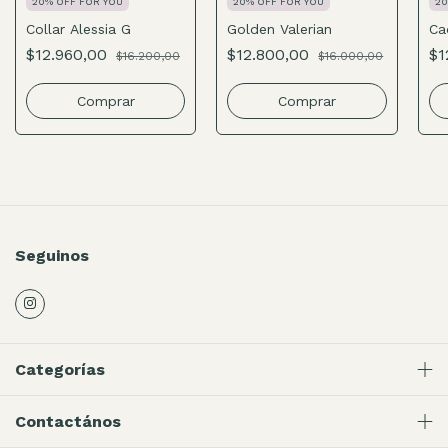
20% OFF FOR YOU
20% OFF FOR YOU
20
Collar Alessia G
Golden Valerian
Ca
$12.960,00
$12.800,00
$1
$16.200,00
$16.000,00
Comprar
Comprar
Seguinos
Categorías
Contactános