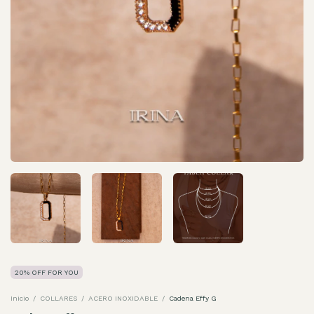
20% OFF FOR YOU
Inicio
/
COLLARES
/
ACERO INOXIDABLE
/
Cadena Effy G